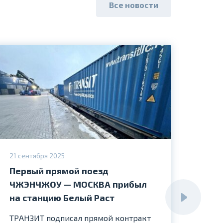
Все новости
21 сентября 2025
23 се
Первый прямой поезд
Отк
ЧЖЭНЧЖОУ — МОСКВА прибыл
фил
на станцию Белый Раст
Воро
Росс
ТРАНЗИТ подписал прямой контракт