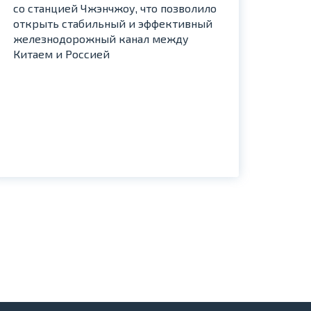
опти
со станцией Чжэнчжоу, что позволило
и пр
открыть стабильный и эффективный
вари
железнодорожный канал между
Китаем и Россией