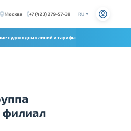
Москва
+7 (423) 279-57-39
RU
EN
CN
ние судоходных линий и тарифы
VI
руппа
 филиал