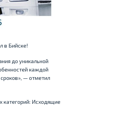
 в Бийске!
ания до уникальной
собенностей каждой
 сроков», — отметил
х категорий: Исходящие