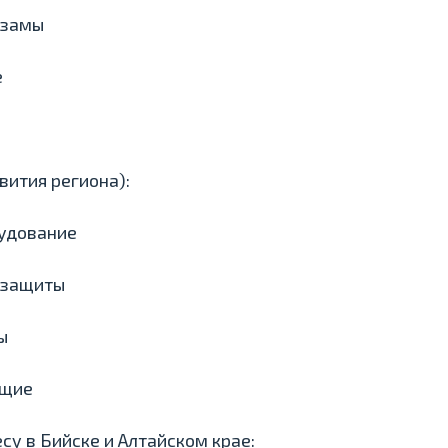
ьзамы
е
вития региона):
удование
 защиты
ы
ющие
су в Бийске и Алтайском крае: