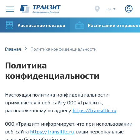
RU
EN
Расписание поездов
Расписание отправок
CN
VI
Главная
Политика конфиденциальности
Политика
конфиденциальности
Настоящая политика конфиденциальности
применяется к веб-сайту ООО «Транзит»,
расположенному по адресу
https://transitllc.ru
ООО «Транзит» информирует, что при использовании
веб-сайта
https://transitllc.ru
, ваши персональные
данные будут обработаны.