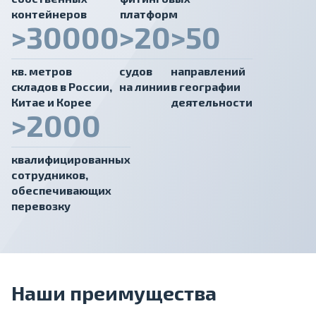
контейнеров
платформ
>30000
>20
>50
кв. метров
судов
направлений
cкладов в России,
на линии
в географии
Китае и Корее
деятельности
>2000
квалифицированных
сотрудников,
обеспечивающих
перевозку
Наши преимущества