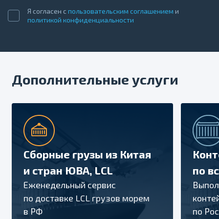
Я согласен с
пользовательским соглашением
и
политикой конфиденциальности
Дополнительные услуги
Сборные грузы из Китая
Конт
и стран ЮВА, LCL
по в
Еженедельный сервис
Выпол
по доставке LCL грузов морем
конте
в РФ
по Рос