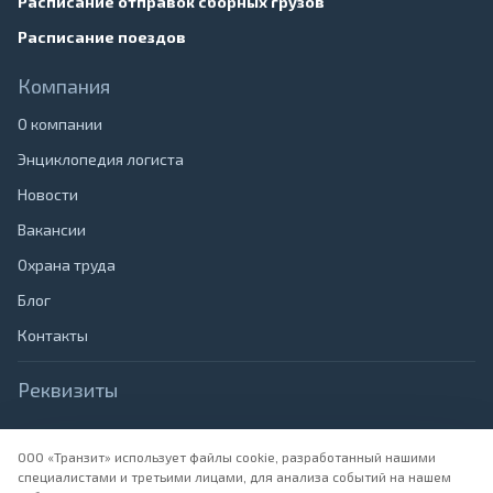
Расписание отправок сборных грузов
Расписание поездов
Компания
О компании
Энциклопедия логиста
Новости
Вакансии
Охрана труда
Блог
Контакты
Реквизиты
Наименование:
ООО "Транзит", Юридический адрес: 690065,
Приморский Край, г. Владивосток, ул. Крыгина, д.40
ООО «Транзит» использует файлы cookie, разработанный нашими
специалистами и третьими лицами, для анализа событий на нашем
ИНН:
2540132492